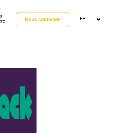
s
FR
Nous contacter
dre
Ouvrir
le
menu