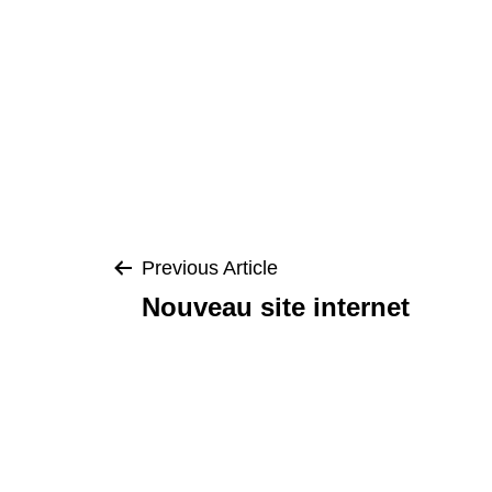
Navigation
Previous Article
Nouveau site internet
de
l’article