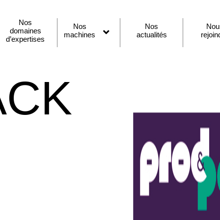
Nos
Nos
Nos
Nou
domaines
machines
actualités
rejoin
Ouvrir
d’expertises
le
menu
ACK