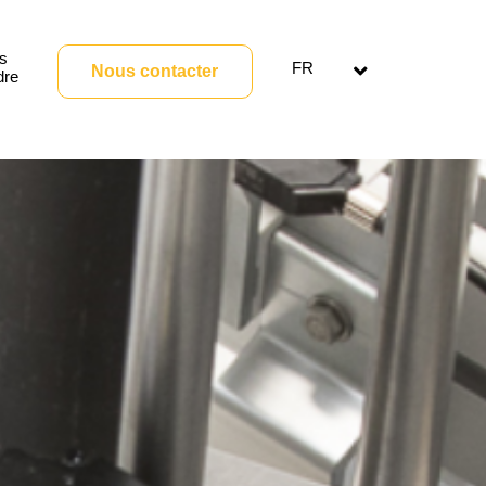
s
FR
Nous contacter
dre
Ouvrir
le
menu