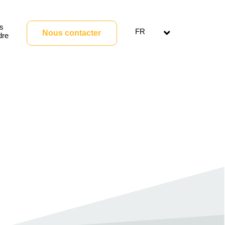
s
FR
Nous contacter
dre
Ouvrir
le
menu